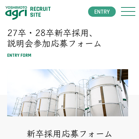
RECRUIT
ENTRY
HOME
SITE
27卒・28卒新卒採用、
新卒採用エントリー
説明会参加応募フォーム
インターンシップ
ENTRY FORM
中途採用エントリー
企業情報
私たちについて
働く環境
新卒採用応募フォーム