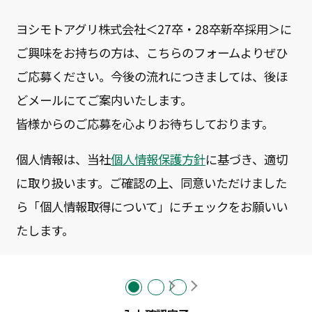
SDGsへの取り組み
ヨシモトアグリ株式会社＜27卒・28卒新卒採用＞に
事業・職種紹介
ご興味をお持ちの方は、こちらのフォームよりぜひ
ご応募ください。今後の流れにつきましては、後ほ
どメールにてご案内いたします。
事業紹介
皆様からのご応募を心よりお待ちしております。
エンジニアリング部
建設部
個人情報は、当社
個人情報保護方針
に基づき、適切
営業技術部
に取り扱います。ご確認の上、同意いただけました
ら「個人情報取得について」にチェックをお願いい
スタッフインタビュー
たします。
エンジニアリング部/2020年入社
建設部/2014年入社