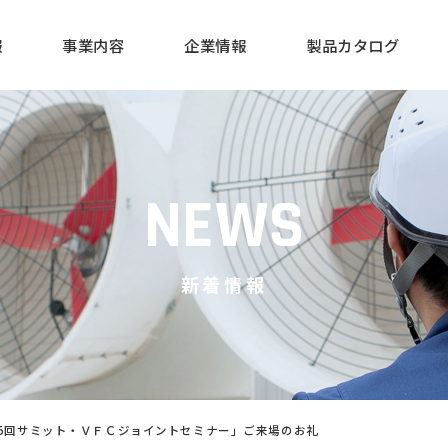
報
事業内容
企業情報
製品カタログ
建設事業
会社概要・沿革
飼料タンク
事業所一覧
有資格者一覧
SDGsへの
NEWS
新着情報
25回サミット・ＶＦＣジョイントセミナー」ご来場のお礼