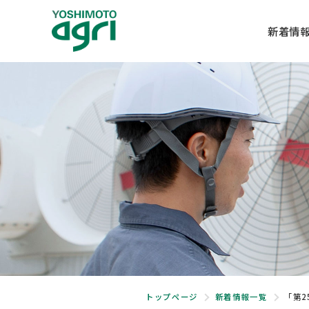
新着情
事業内容
企業情報
SERVICE
COMPANY
養豚・養鶏プラント
社長メッセージ
トップページ
新着情報一覧
「第