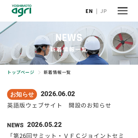
EN
| JP
[ 事業紹介 ]
NEWS
新着情報一覧
養豚・養鶏プラント建設事業
トップページ
新着情報一覧
飼料タンク
2026.06.02
お知らせ
製品カタログ一覧
英語版ウェブサイト 開設のお知らせ
2026.05.22
NEWS
[ 企業情報 ]
「第26回サミット・ＶＦＣジョイントセミ