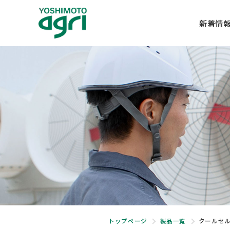
新着情
事業内容
企業情報
SERVICE
COMPANY
養豚・養鶏プラント
社長メッセージ
トップページ
製品一覧
クールセ