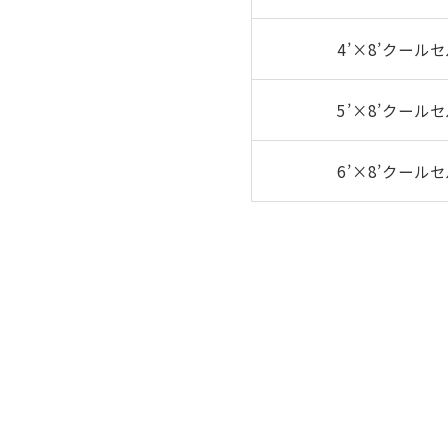
4’×8’クール
5’×8’クール
ンプの制御用）
ク
6’×8’クール