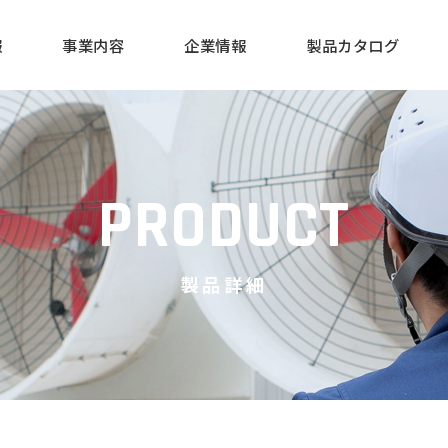
報
事業内容
企業情報
製品カタログ
建設事業
会社概要・沿革
飼料タンク
事業所一覧
有資格者一覧
SDGsへの
PRODUCT
製品詳細
ル